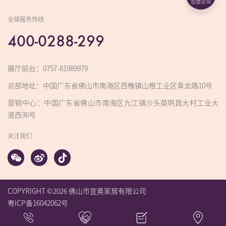
加盟咨询
全球服务热线
400-0288-299
展厅前台：0757-81989979
总部地址：中国广东省佛山市南海区西樵镇山根工业区青龙路10号
营销中心：中国广东省佛山市南海区九江镇沙头英明昌大村工业大
道西36号
关注我们
COPYRIGHT ©2026 佛山市宜奥家居有限公司
粤ICP备16042062号
乳胶床垫
海绵床垫
床垫品牌
床垫一线品牌
床垫十大名牌
十大床