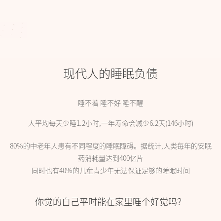
现代人的睡眠负债
睡不着 睡不好 睡不醒
人平均每天少睡1.2小时,一年寿命会减少6.2天(146小时)
80%的中老年人患有不同程度的睡眠障碍。据统计,人类毎年的安眠
药消耗量达到400亿片
同时也有40%的儿童青少年无法保证足够的睡眠时间
你觉的自己平时能在家里睡个好觉吗？