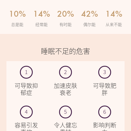
10%
14%
20%
42%
14%
总是能
经常能
有时能
偶尔能
从来不能
睡眠不足的危害
1
2
3
可导致抑
加速皮肤
可导致肥
郁症
衰老
胖
4
5
6
容易引发
令人健忘
影响判断