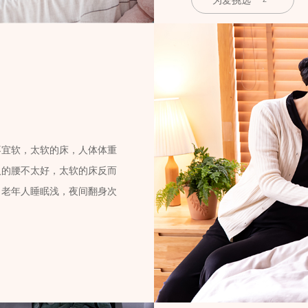
为爱挑选
不宜软，太软的床，人体体重
人的腰不太好，太软的床反而
，老年人睡眠浅，夜间翻身次