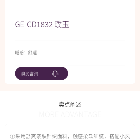
GE-CD1832 璞玉
睡感：
舒适
购买咨询
卖点阐述
MORE ADVANTAGE
①采用舒爽亲肤针织面料，触感柔软细腻，搭配小风