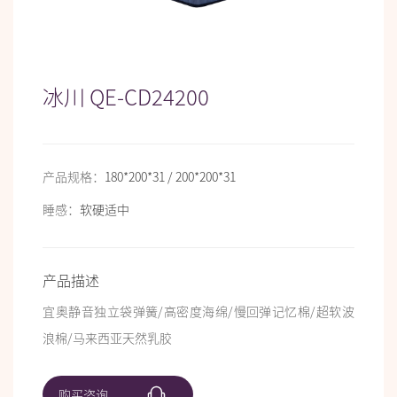
冰川 QE-CD24200
产品规格：
180*200*31 / 200*200*31
睡感：
软硬适中
产品描述
宜奥静音独立袋弹簧/高密度海绵/慢回弹记忆棉/超软波
浪棉/马来西亚天然乳胶
购买咨询