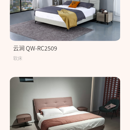
云涧 QW-RC2509
软床