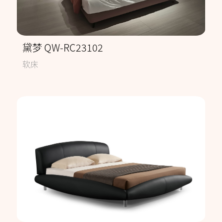
黛梦 QW-RC23102
软床