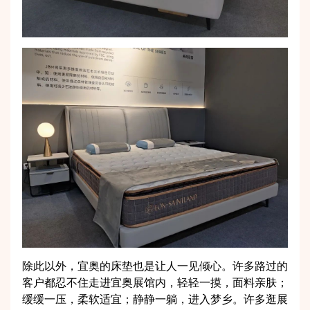
除此以外，宜奥的床垫也是让人一见倾心。许多路过的
客户都忍不住走进宜奥展馆内，轻轻一摸，面料亲肤；
缓缓一压，柔软适宜；静静一躺，进入梦乡。许多逛展