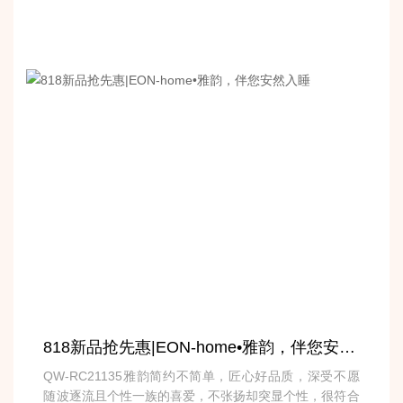
818新品抢先惠|EON-home•雅韵，伴您安然入睡
QW-RC21135雅韵简约不简单，匠心好品质，深受不愿
随波逐流且个性一族的喜爱，不张扬却突显个性，很符合