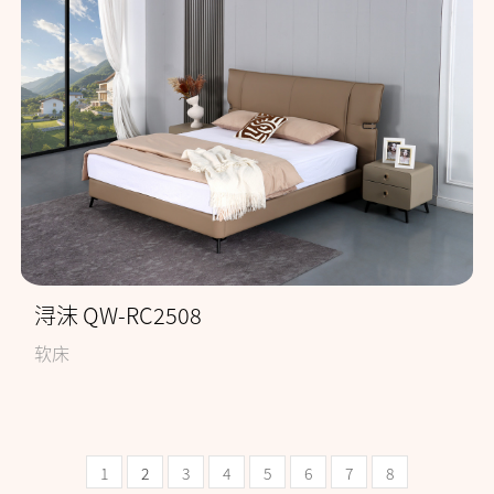
浔沫 QW-RC2508
软床
1
2
3
4
5
6
7
8