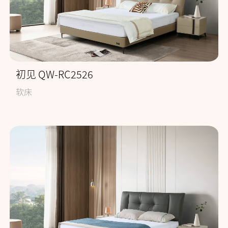
初见 QW-RC2526
软床