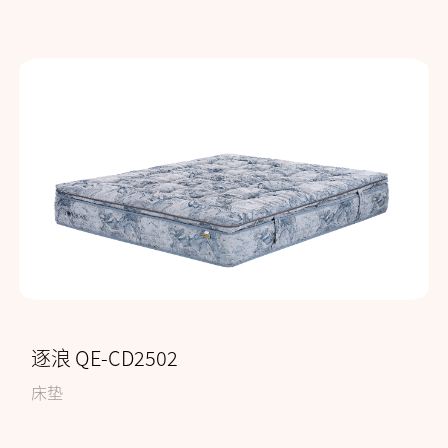
逐浪 QE-CD2502
床垫