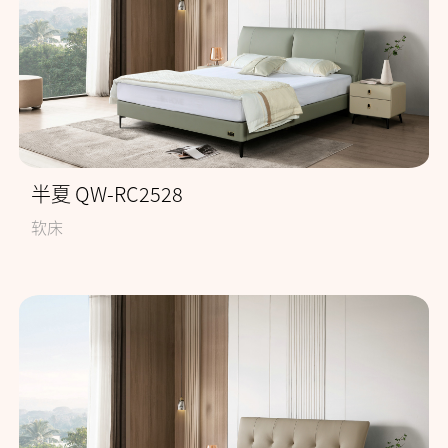
半夏 QW-RC2528
软床