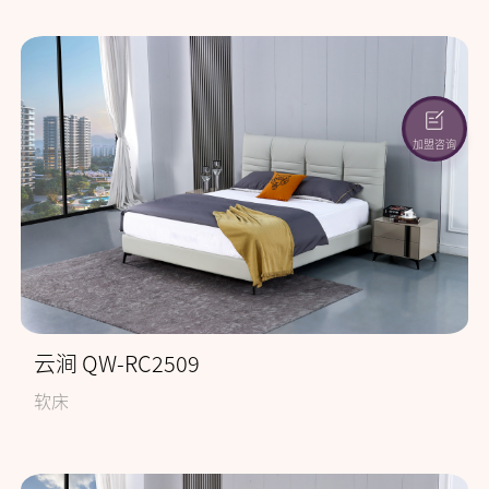
加盟咨询
云涧 QW-RC2509
软床