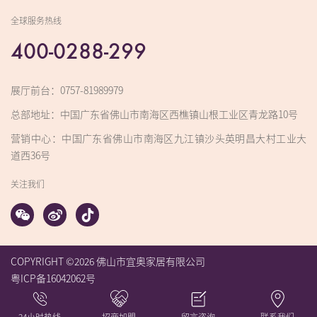
全球服务热线
400-0288-299
展厅前台：0757-81989979
总部地址：中国广东省佛山市南海区西樵镇山根工业区青龙路10号
营销中心：中国广东省佛山市南海区九江镇沙头英明昌大村工业大
道西36号
关注我们
COPYRIGHT ©2026 佛山市宜奥家居有限公司
粤ICP备16042062号
乳胶床垫
海绵床垫
床垫品牌
床垫一线品牌
床垫十大名牌
十大床
垫排行
床垫哪个品牌好
床垫怎么选
24小时热线
招商加盟
留言咨询
联系我们