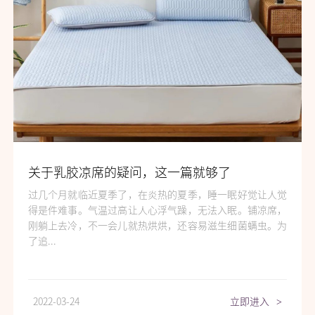
关于乳胶凉席的疑问，这一篇就够了
过几个月就临近夏季了，在炎热的夏季，睡一眠好觉让人觉
得是件难事。气温过高让人心浮气躁，无法入眠。铺凉席，
刚躺上去冷，不一会儿就热烘烘，还容易滋生细菌螨虫。为
了追...
2022-03-24
立即进入
>