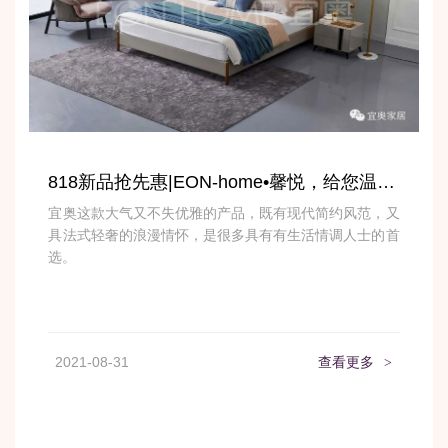
818新品抢先惠|EON-home•馨悦，给您温柔怀抱
宜奥这款大气又不失优雅的产品，既有现代简约风范，又
具法式轻奢的浪漫情怀，是很多具有有生活情调人士的首
选。
2021-08-31
查看更多
>