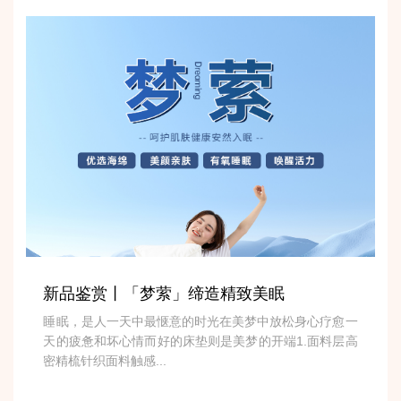
新品鉴赏丨「梦萦」缔造精致美眠
睡眠，是人一天中最惬意的时光在美梦中放松身心疗愈一
天的疲惫和坏心情而好的床垫则是美梦的开端1.面料层高
密精梳针织面料触感...