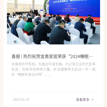
喜报 | 热烈祝贺宜奥家居荣获“2024​睡眠产业制造交付标杆企业”荣誉
在破局中开新局，在融合中谋发展。为记录见证时代变革
轨迹，挖掘寻找榜样力量，新浪健康养生启动一年一度
的“睡眠年度总评榜”。...
2025-03-24
查看更多
>