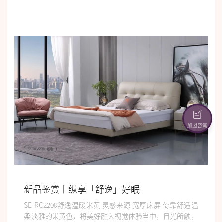
加盟咨询
新品鉴赏丨纵享「舒逸」好眠
SE-RC2208舒逸温暖米黄 灵感来源 宽厚床屏 倚靠舒适温
柔淡雅的米黄色，将美好融入视觉体验当中，目光所触，