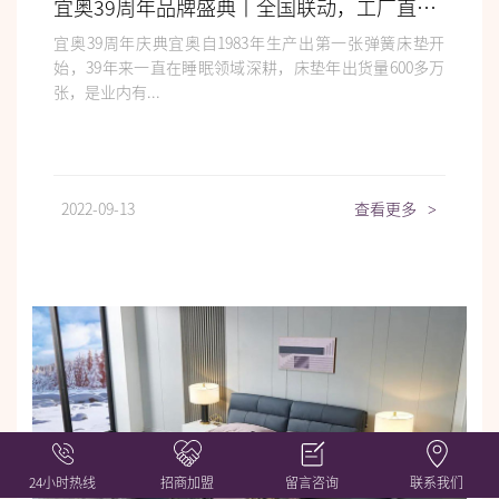
宜奥39周年品牌盛典丨全国联动，工厂直购，超值钜惠，不容错过！
宜奥39周年庆典宜奥自1983年生产出第一张弹簧床垫开
始，39年来一直在睡眠领域深耕，床垫年出货量600多万
张，是业内有...
2022-09-13
查看更多
>
24小时热线
招商加盟
留言咨询
联系我们