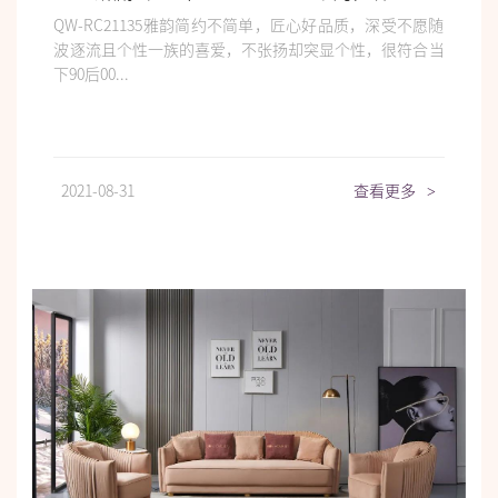
QW-RC21135雅韵简约不简单，匠心好品质，深受不愿随
波逐流且个性一族的喜爱，不张扬却突显个性，很符合当
下90后00...
2021-08-31
查看更多
>