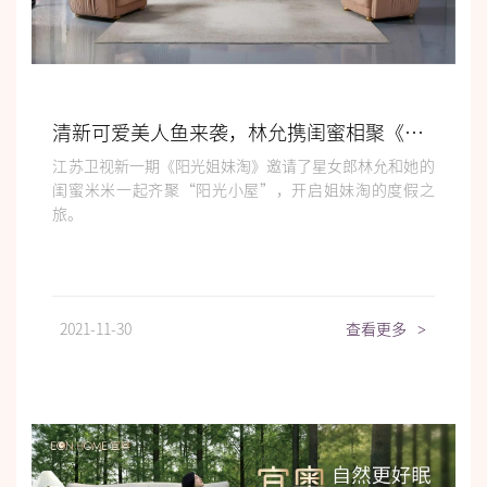
清新可爱美人鱼来袭，林允携闺蜜相聚《阳光姐妹淘》
江苏卫视新一期《阳光姐妹淘》邀请了星女郎林允和她的
闺蜜米米一起齐聚“阳光小屋”，开启姐妹淘的度假之
旅。
2021-11-30
查看更多
>