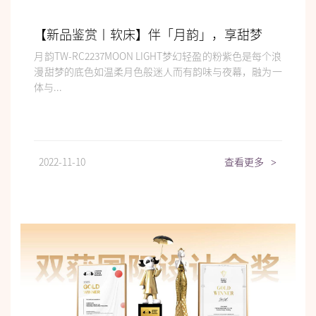
【新品鉴赏丨软床】伴「月韵」，享甜梦
月韵TW-RC2237MOON LIGHT梦幻轻盈的粉紫色是每个浪
漫甜梦的底色如温柔月色般迷人而有韵味与夜幕，融为一
体与...
2022-11-10
查看更多
>