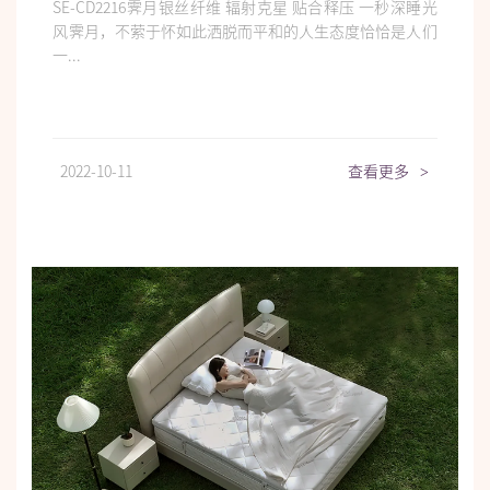
SE-CD2216霁月银丝纤维 辐射克星 贴合释压 一秒深睡光
风霁月，不萦于怀如此洒脱而平和的人生态度恰恰是人们
一...
2022-10-11
查看更多
>