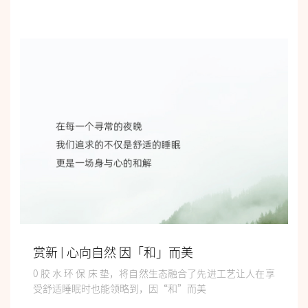
赏新 | 心向自然 因「和」而美
0 胶 水 环 保 床 垫，将自然生态融合了先进工艺让人在享
受舒适睡眠时也能领略到，因“和”而美