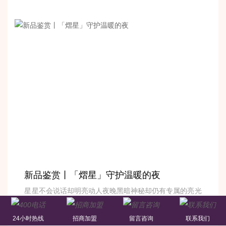
新品鉴赏丨「熠星」守护温暖的夜
星星不会说话却明亮动人夜晚黑暗神秘却仍有专属的亮光
守候1.面料层（1）会呼吸的天丝面料使用抗起球天丝面
料，既拥有真丝般顺...
24小时热线
招商加盟
留言咨询
联系我们