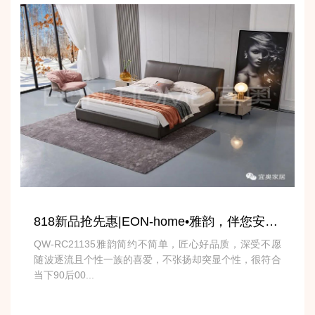
818新品抢先惠|EON-home•雅韵，伴您安然入睡
QW-RC21135雅韵简约不简单，匠心好品质，深受不愿
随波逐流且个性一族的喜爱，不张扬却突显个性，很符合
当下90后00...