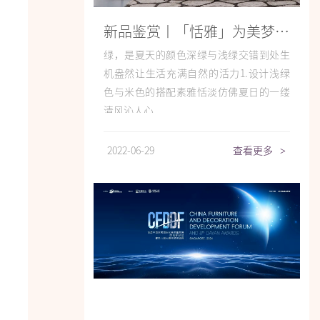
新品鉴赏丨「恬雅」为美梦蓄力
绿，是夏天的颜色深绿与浅绿交错到处生
机盎然让生活充满自然的活力1.设计浅绿
色与米色的搭配素雅恬淡仿佛夏日的一缕
清风沁人心...
2022-06-29
查看更多
>