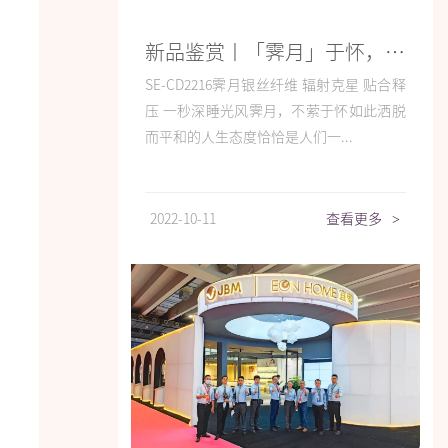
新品鉴赏丨「霁月」于怀，豁达而眠
SE-CD2216霁月银丝纤维 辐射克星 贴合释
压 一秒深睡光风霁月，不萦于怀如此洒脱
而平和的人生态度恰恰是人们一...
2022-10-11
查看更多
>