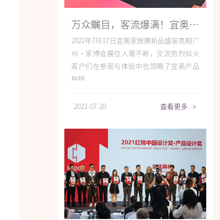
万众瞩目，客流爆满！宜奥家居携新产品盛大亮相广州·家博会，火力全开！
2022年7月17日宜奥家居携新品盛装亮相广
州·家博会展位人潮不断，交流热烈似火
客户们在参观与体验中也领略了宜奥产品
独特...
2022-07-20
查看更多
>