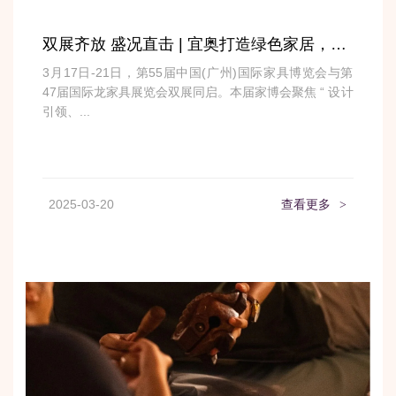
双展齐放 盛况直击 | 宜奥打造绿色家居，让睡眠更自然
3月17日-21日，第55届中国(广州)国际家具博览会与第
47届国际龙家具展览会双展同启。本届家博会聚焦 “ 设计
引领、...
2025-03-20
查看更多
>