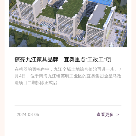
擦亮九江家具品牌，宜奥重点“工改工”项目再提速
在机器的轰鸣声中，九江全域土地综合整治再进一步。7
月4日，位于南海九江镇英明工业区的宜奥集团金星马改
造项目二期拆除正式启...
2024-08-05
查看更多
>