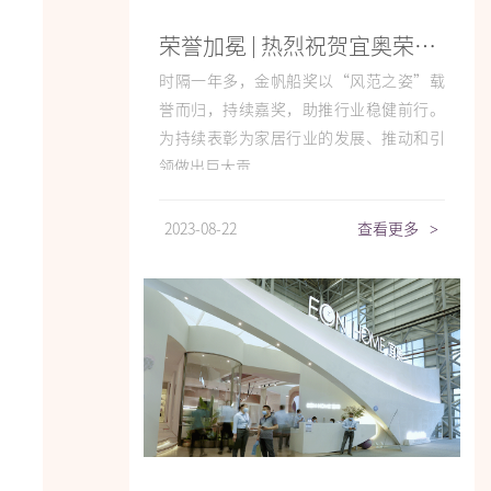
荣誉加冕 | 热烈祝贺宜奥荣获「金帆船奖」2023年度榜样家居品牌
时隔一年多，金帆船奖以“风范之姿”载
誉而归，持续嘉奖，助推行业稳健前行。
为持续表彰为家居行业的发展、推动和引
领做出巨大贡...
2023-08-22
查看更多
>