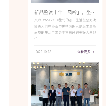
新品鉴赏丨伴「风吟」，坐拥不凡品味
风吟TW-SF22138繁忙的都市生活总是充满
疲惫人们在外奋力拼搏为的只是追求更高
品质的生活寻求更丰富精彩的美好人生但
忙...
2022-10-18
查看更多
>