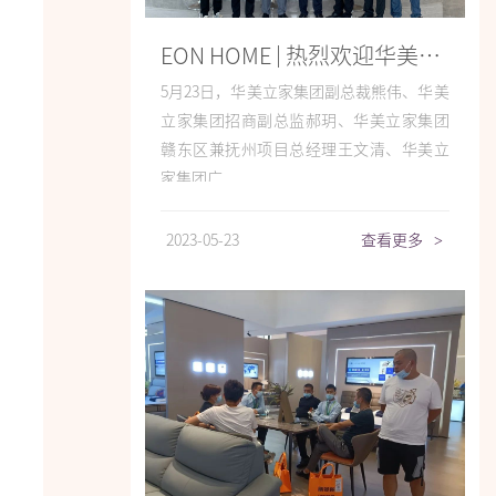
EON HOME | 热烈欢迎华美立家集团领导莅临宜奥参观交流
5月23日，华美立家集团副总裁熊伟、华美
立家集团招商副总监郝玥、华美立家集团
赣东区兼抚州项目总经理王文清、华美立
家集团广...
2023-05-23
查看更多
>