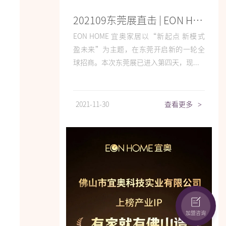
202109东莞展直击 | EON HOME 盛况全览
EON HOME 宜奥家居以“新起点 新模式
盈未来”为主题，在东莞开启新的一轮全
球招商。本次东莞展已进入第四天，现...
2021-11-30
查看更多
>
加盟咨询