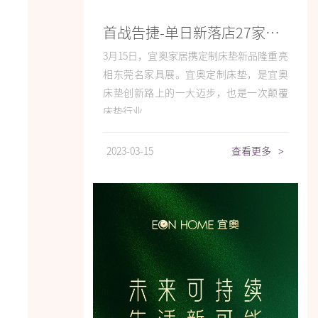
首战告捷-单日新落店27家！宜奥定制床垫火爆东莞名家具展
3月15日，宜奥家居携定制床垫新品隆重亮
相东莞名家具展。宜奥定制床垫，是宜奥
床垫创新路上的一大迈步，也是一次颠覆
床垫行业...
2023-03-15
查看更多
>