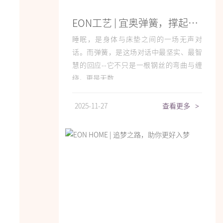
EON工艺 | 宜奥弹簧，撑起每一夜的踏实睡眠
睡眠，是身体与床垫之间的一场无声对
话。而弹簧，是这场对话中最坚实、最智
慧的回应--它不只是一根钢丝的弯曲与缠
绕，更是无数...
2025-11-27
查看更多
>