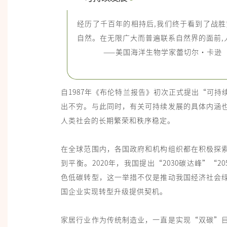
经历了千百年的相持后,我们终于看到了战
自然。在无限广大而普遍联系自然界的面前,
——美国海洋生物学家蕾切尔·卡逊（Rach
自1987年《布伦特兰报告》初次正式提出“可
出不穷。与此同时，有关可持续发展的具体内涵
人类社会的长期繁荣和秩序稳定。
在全球范围内，各国政府和机构组织都在积极探
到平衡。2020年，我国提出“2030碳达峰”“
色低碳转型，这一举措不仅是推动我国经济社会
国企业实现转型升级提供契机。
家居行业作为传统制造业，一直是实现“双碳”