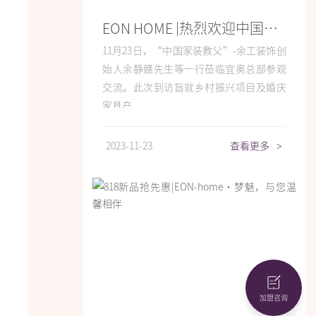
EON HOME |热烈欢迎中国家装教父余静赣莅临宜奥参观交流
11月23日，“中国家装教父”-余工装饰创
始人余静赣先生等一行莅临宜奥总部参观
交流。此次到访旨就乡村振兴项目及婚庆
家具产...
2023-11-23
查看更多
>
加盟咨询