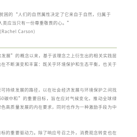
胜贫困的“人们的自然属性决定了它来自于自然，归属于
人类应当只有一份尊重敬畏的心。”
el Carson）
持续发展”的概念以来，基于该理念之上衍生出的相关实践层
也在不断演变和丰富：既关乎环境保护和生态平衡，也关于
索可持续发展的路径，以在社会经济发展与环境保护之间找
2050碳中和”的重要目标，旨在应对气候变化，推动全球绿
绿色高质量发展的内在要求，同时也作为一种激励手段为中
目标的重要驱动力。除了响应号召之外，消费观念转变也在