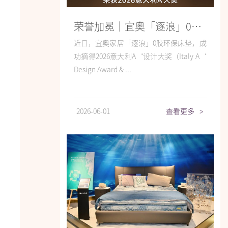
荣誉加冕｜宜奥「逐浪」0胶环保床垫斩获2026意大利A'设计大奖
近日，宜奥家居「逐浪」0胶环保床垫，成
功摘得2026意大利A‘设计大奖（Italy A‘
Design Award & ...
2026-06-01
查看更多
>