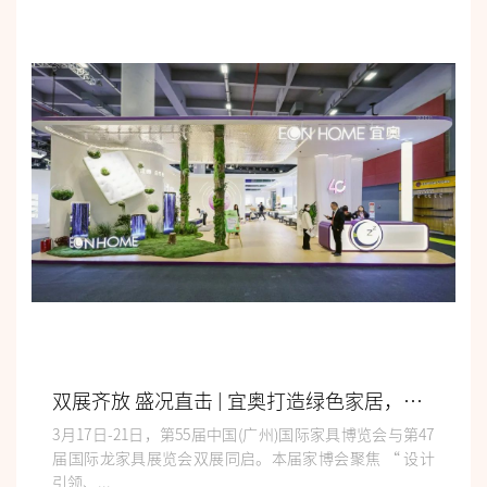
双展齐放 盛况直击 | 宜奥打造绿色家居，让睡眠更自然
3月17日-21日，第55届中国(广州)国际家具博览会与第47
届国际龙家具展览会双展同启。本届家博会聚焦 “ 设计
引领、...