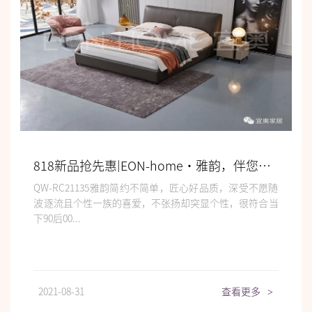
818新品抢先惠|EON-home•雅韵，伴您安然入睡
QW-RC21135雅韵简约不简单，匠心好品质，深受不愿随
波逐流且个性一族的喜爱，不张扬却突显个性，很符合当
下90后00...
2021-08-31
查看更多
>