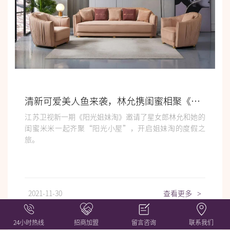
清新可爱美人鱼来袭，林允携闺蜜相聚《阳光姐妹淘》
江苏卫视新一期《阳光姐妹淘》邀请了星女郎林允和她的
闺蜜米米一起齐聚“阳光小屋”，开启姐妹淘的度假之
旅。
2021-11-30
查看更多
>
24小时热线
招商加盟
留言咨询
联系我们