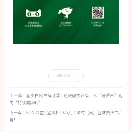
返回列表
>
上一篇：宜奥白皮书解读② | 睡眠需求升级，从“睡得着”迈
向“持续健康眠”
下一篇：EON 公益 | 宜奥杯2025九江镇村（居）篮球赛热血启
幕！