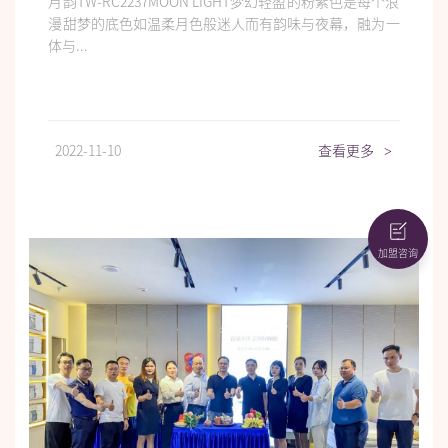
月韵TW-RC2237MOON LIGHT梦幻轻盈的粉紫色是每个浪
漫甜梦的底色如温柔月色般迷人而有韵味与夜幕，融为一
体与...
2022-11-10
查看更多
>
加盟咨询