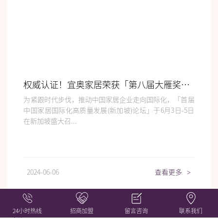
权威认证！宜奥家居荣获「第八届大雁奖——中国家居年度星耀品牌」奖项称号
为紧跟时代步伐，推动中国家居企业走向国际化，「首届
中国家居国际化高质量发展(新加坡)论坛」于6月3日-5日
在新加坡盛大召...
2024-06-06
查看更多
>
24小时热线
招商加盟
留言咨询
联系我们