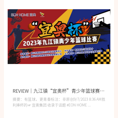
REVIEW｜九江镇“宜奥杯”青少年篮球赛圆满收官，用体育点亮华美乡镇蓝
摘要：有篮球，更青春标注：非原创9/7/2023 8:36 AM胜
利捧杯的☞ 宜奥集团 收录于话题 #EON HOME ...