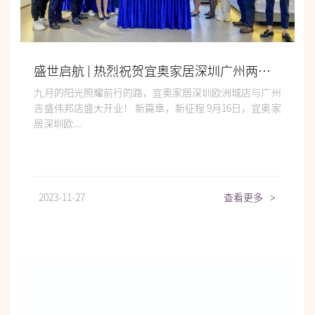
盛世启航 | 热烈祝贺宜奥家居深圳广州两店隆重开业
九月的阳光照耀前行的路，宜奥家居深圳欧洲城店与广州
吉盛伟邦店盛大开业！ 新篇章，新征程 9月16日，宜奥家
居深圳欧...
2023-11-27
查看更多
>