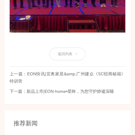
返回列表
>
上一篇：EON快讯|宜奥家居&amp;广州建众《5C招商秘籍》
特训营
下一篇：新品上市|EON-home•星眸，为您守护静谧深睡
推荐新闻