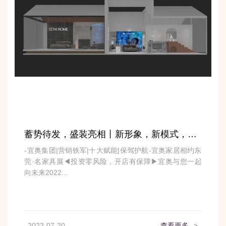
蓄势待发，盛装亮相丨新形象，新模式，新产品！宜奥家居邀您共约东莞展！
-宜奥集团|营销铁军|十大赋能|保驾护航-宜奥家居相约东
莞·名家具展◀投资零风险，开店有保障▶宜奥与您一起
向未来2022...
2022-07-20
查看更多
>