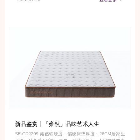
新品鉴赏丨「雍然」品味艺术人生
SE-CD2209 雍然软硬度：偏硬床垫厚度：26CM居家生