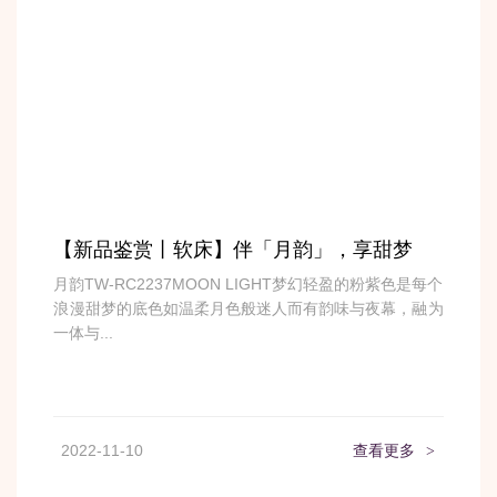
【新品鉴赏丨软床】伴「月韵」，享甜梦
月韵TW-RC2237MOON LIGHT梦幻轻盈的粉紫色是每个
浪漫甜梦的底色如温柔月色般迷人而有韵味与夜幕，融为
一体与...
2022-11-10
查看更多
>