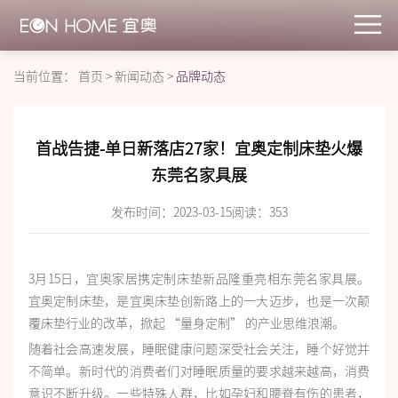
当前位置：
首页
>
新闻动态
>
品牌动态
首战告捷-单日新落店27家！宜奥定制床垫火爆
东莞名家具展
发布时间：2023-03-15
阅读：
353
3月15日，宜奥家居携定制床垫新品隆重亮相东莞名家具展。
宜奥定制床垫，是宜奥床垫创新路上的一大迈步，也是一次颠
覆床垫行业的改革，掀起 “量身定制” 的产业思维浪潮。
随着社会高速发展，睡眠健康问题深受社会关注，睡个好觉并
不简单。新时代的消费者们对睡眠质量的要求越来越高，消费
意识不断升级。一些特殊人群，比如孕妇和腰脊有伤的患者，