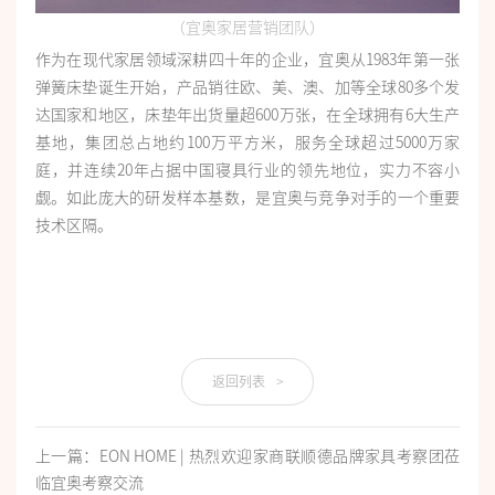
（宜奥家居营销团队）
作为在现代家居领域深耕四十年的企业，宜奥从1983年第一张
弹簧床垫诞生开始，产品销往欧、美、澳、加等全球80多个发
达国家和地区，床垫年出货量超600万张，在全球拥有6大生产
基地，集团总占地约100万平方米，服务全球超过5000万家
庭，并连续20年占据中国寝具行业的领先地位，实力不容小
觑。如此庞大的研发样本基数，是宜奥与竞争对手的一个重要
技术区隔。
返回列表
>
上一篇：EON HOME | 热烈欢迎家商联顺德品牌家具考察团莅
临宜奥考察交流