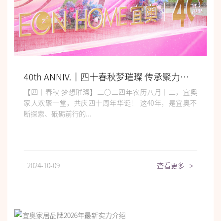
40th ANNIV.｜四十春秋梦璀璨 传承聚力筑未来
【四十春秋 梦想璀璨】二〇二四年农历八月十二，宜奥
家人欢聚一堂，共庆四十周年华诞！ 这40年，是宜奥不
断探索、砥砺前行的...
2024-10-09
查看更多
>