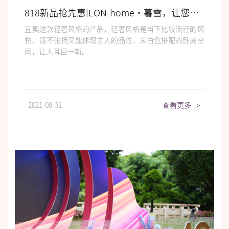
818新品抢先惠|EON-home•暮雪，让您一见倾心
宜奥这款轻奢风格的产品，轻奢风格是当下比较流行的风
格，既不张扬又能体现主人的品位，米白色搭配的卧房空
间，让人耳目一新。
2021-08-31
查看更多
>