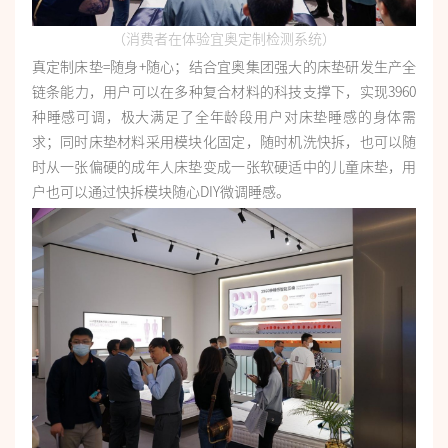
（消费者在体验宜奥定制检测系统）
真定制床垫=随身+随心；结合宜奥集团强大的床垫研发生产全
链条能力，用户可以在多种复合材料的科技支撑下，实现3960
种睡感可调，极大满足了全年龄段用户对床垫睡感的身体需
求；同时床垫材料采用模块化固定，随时机洗快拆，也可以随
时从一张偏硬的成年人床垫变成一张软硬适中的儿童床垫，用
户也可以通过快拆模块随心DIY微调睡感。