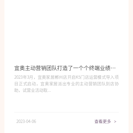
宜奥主动营销团队打造了一个个终端业绩新高，有什么秘诀？ | 走进标杆门店
2023年3月，宜奥家居郴州店开启K5门店运营模式导入项
目正式启动，宜奥家居派出专业的主动营销团队到店协
助，试营业活动取...
2023-04-06
查看更多
>