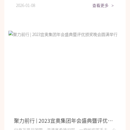
2026-01-08
查看更多
>
聚力前行 | 2023宜奥集团年会盛典暨评优颁奖晚会圆满举行
归奔万里共团圆，温酒烹肴换旧联。一度忧欢挥手去，心