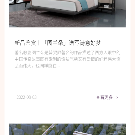
新品鉴赏丨「图兰朵」谱写诗意好梦
著名歌剧图兰朵是普契尼著名的作品描述了西方人眼中的
中国传奇故事既有歌剧的恢弘气势又有爱情的纯粹伟大恢
弘而伟大，也同样能在...
2022-08-03
查看更多
>