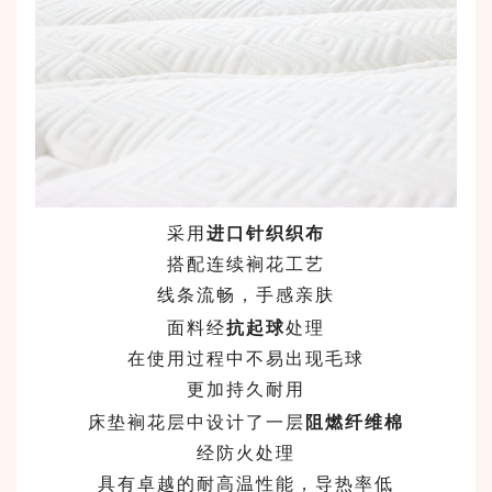
采用
进口针织织布
搭配连续裥花工艺
线条流畅，手感亲肤
面料经
抗起球
处理
在使用过程中不易出现毛球
更加持久耐用
床垫裥花层中设计了一层
阻燃纤维棉
经防火处理
具有卓越的耐高温性能，导热率低