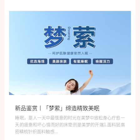
新品鉴赏丨「梦萦」缔造精致美眠
睡眠，是人一天中最惬意的时光在美梦中放松身心疗愈一
天的疲惫和坏心情而好的床垫则是美梦的开端1.面料层高
密精梳针织面料触感...