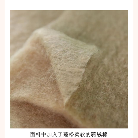
面料中加入了蓬松柔软的
驼绒棉