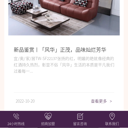
新品鉴赏丨「风华」正茂，品味灿烂芳华
宜/奥/家/居TW-SF22137张扬的红，明媚的艳就像经典的
红酒持久热烈，彰显不俗「风华」生活的本质是平凡我们
过着每一...
2022-10-20
查看更多
>
24小时热线
招商加盟
留言咨询
联系我们