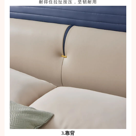
耐得住拉扯按压，坚韧耐用
3
.
靠背