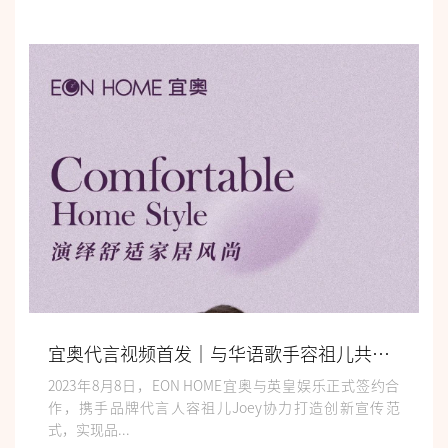
宜奥代言视频首发｜与华语歌手容祖儿共探「睡眠美肤之旅」
2023年8月8日，EON HOME宜奥与英皇娱乐正式签约合
作，携手品牌代言人容祖儿Joey协力打造创新宣传范
式，实现品...