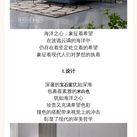
海洋之心，象征着希望
在波诡云谲的海洋中
仍存在着坚定屹立着的希望
象征着现代人们对梦想的执着
1
.
设计
深邃的
犹如深海
宝石蓝
包裹着素雅的
米白色
犹如海洋之心
珍贵又充满希望色彩
撞色的搭配带来视觉上的冲击
彰显了现代的审美哲学