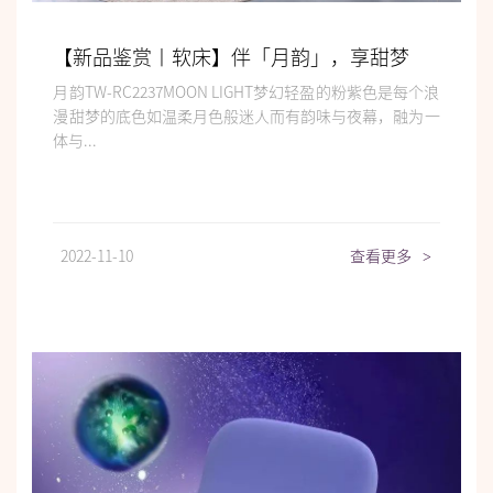
【新品鉴赏丨软床】伴「月韵」，享甜梦
月韵TW-RC2237MOON LIGHT梦幻轻盈的粉紫色是每个浪
漫甜梦的底色如温柔月色般迷人而有韵味与夜幕，融为一
体与...
2022-11-10
查看更多
>