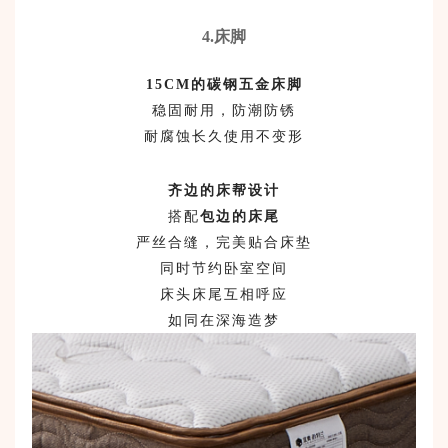
4
.
床脚
15CM
的碳钢五金床脚
稳固耐用，防潮防锈
耐腐蚀长久使用不变形
齐边的床帮设计
搭配
包边的床尾
严丝合缝，完美贴合床垫
同时节约卧室空间
床头床尾互相呼应
如同在深海造梦