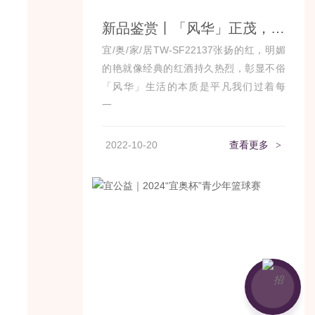
新品鉴赏丨「风华」正茂，品味灿烂芳华
宜/奥/家/居TW-SF22137张扬的红，明媚
的艳就像经典的红酒持久热烈，彰显不俗
「风华」生活的本质是平凡我们过着每
一...
2022-10-20
查看更多
>