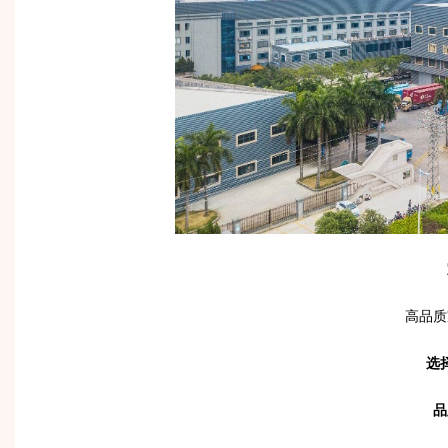
高品质
选
品