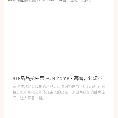
818新品抢先惠|EON-home•暮雪，让您一见倾心
宜奥这款轻奢风格的产品，轻奢风格是当下比较流行的风
格，既不张扬又能体现主人的品位，米白色搭配的卧房空
间，让人耳目一新。