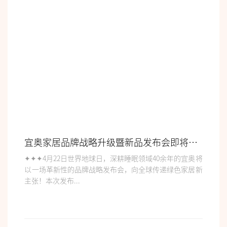
宜奥家居品牌战略升级暨新品发布会即将启幕
✦✦✦4月22日世界地球日，深耕睡眠领域40余年的宜奥将
以一场革新性的品牌战略发布会，向全球传递绿色家居新
主张！本次发布...