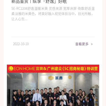
新品鉴赏丨纵享「舒逸」好眠
SE-RC2208舒逸温暖米黄 灵感来源 宽厚床屏 倚靠舒适温
柔淡雅的米黄色，将美好融入视觉体验当中，目光所触，
让人心生...
2022-10-10
查看更多
>