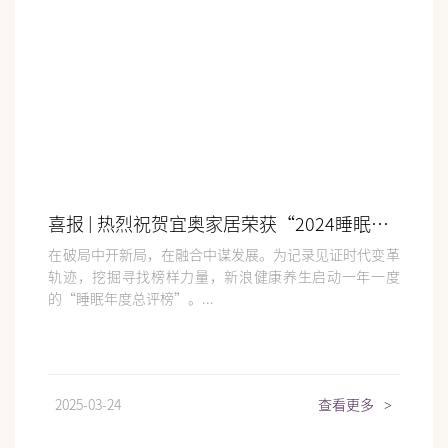
喜报 | 热烈祝贺宜奥家居荣获“2024​睡眠产业制造交付标杆企业”荣誉
在破局中开新局，在融合中谋发展。为记录见证时代变革
轨迹，挖掘寻找榜样力量，新浪健康养生启动一年一度
的“睡眠年度总评榜”。...
2025-03-24
查看更多
>