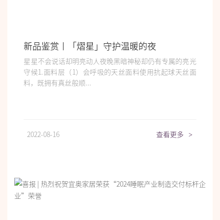
新品鉴赏丨「熠星」守护温暖的夜
星星不会说话却明亮动人夜晚黑暗神秘却仍有专属的亮光
守候1.面料层（1）会呼吸的天丝面料使用抗起球天丝面
料，既拥有真丝般顺...
2022-08-16
查看更多
>