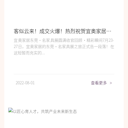
客似云来！成交火爆！热烈祝贺宜奥家居东莞展之行圆满收官！
宜奥家居东莞·名家具展圆满收官回顾·精彩瞬间7月23-
27日，宜奥家居的东莞·名家具展之旅正式告一段落！在
这短暂而充实的...
2022-08-01
查看更多
>