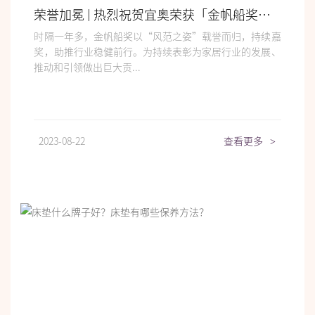
荣誉加冕 | 热烈祝贺宜奥荣获「金帆船奖」2023年度榜样家居品牌
时隔一年多，金帆船奖以“风范之姿”载誉而归，持续嘉
奖，助推行业稳健前行。为持续表彰为家居行业的发展、
推动和引领做出巨大贡...
2023-08-22
查看更多
>