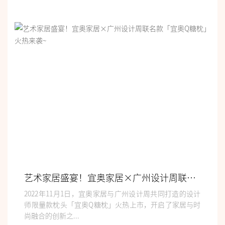
艺术家居盛宴！宜奥家居×广州设计周联名款「宜奥Q糖枕」火热来袭~
2022年11月1日，宜奥家居与广州设计周共同打造的设计
师限量款枕头「宜奥Q糖枕」火热上市，开启了家居与时
尚融合的创新之...