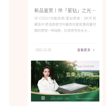
新品鉴赏丨伴「星钻」之光，开启恬适舒睡
SE-CD2217功能床垫/星钻厚度：28CM 软
硬适中 舒适款夜空中最亮的星就像孩童时
期的梦想一样纯粹、珍贵而夺目长大...
2022-12-02
查看更多
>