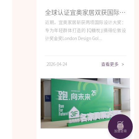
全球认证宜奥家居双获国际设计金奖，力显产品设计创新硬实力
近期，宜奥家居斩获两项国际设计大奖：
专为年轻群体打造的 ⌈Q糖枕⌋ 摘得伦敦设
计奖金奖London Design Gol...
2026-04-24
查看更多
>
加盟咨询