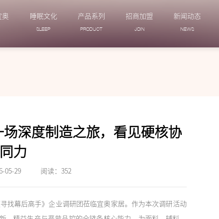
宜奥
睡眠文化
产品系列
招商加盟
新闻动态
N
SLEEP
PRODUCT
JOIN
NEWS
 一场深度制造之旅，看见硬核协
同力
05-29
阅读：
352
寻找幕后高手》企业调研团莅临宜奥家居。作为本次调研活动
新、精益生产与严苛品控的全链条核心能力，为面料、辅料、