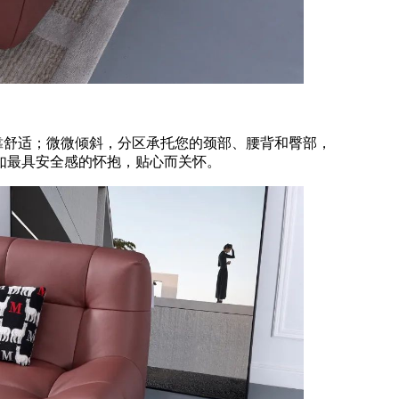
靠舒适；微微倾斜，分区承托您的颈部、腰背和臀部，
如最具安全感的怀抱，贴心而关怀。