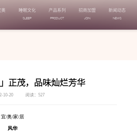
宜奥
睡眠文化
产品系列
招商加盟
新闻动态
N
SLEEP
PRODUCT
JOIN
NEWS
」正茂，品味灿烂芳华
10-20
阅读：
527
宜/奥/家/居
风华