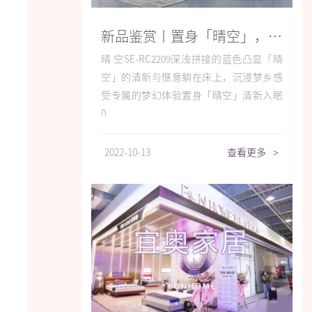
新品鉴赏丨置身「晴空」，清新入眠
晴 空SE-RC2209深浅拼接的蓝色凸显「晴
空」的清新与惬意躺在床上，沉浸梦乡感
受专属的梦幻体验置身「晴空」清新入眠
0...
2022-10-13
查看更多
>