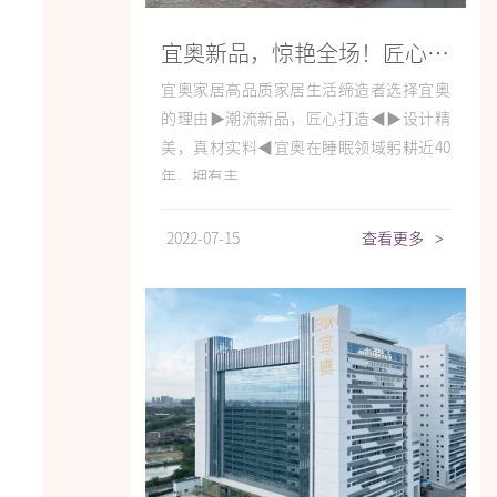
宜奥新品，惊艳全场！匠心设计夺目吸睛，特价爆款火热抢购！
宜奥家居高品质家居生活缔造者选择宜奥
的理由▶潮流新品，匠心打造◀▶设计精
美，真材实料◀宜奥在睡眠领域躬耕近40
年，拥有丰...
2022-07-15
查看更多
>