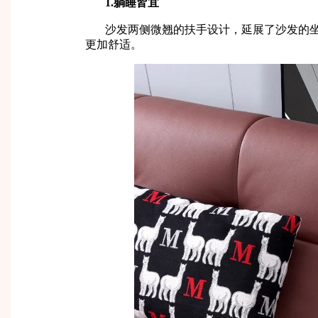
1.躺睡皆宜
沙发两侧微翘的扶手设计，延展了沙发的
更加舒适。