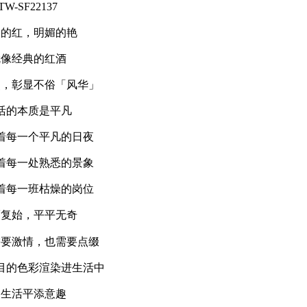
TW-SF22137
扬的红，明媚的艳
就像经典的红酒
烈，彰显不俗「风华」
活的本质是平凡
着每一个平凡的日夜
着每一处熟悉的景象
着每一班枯燥的岗位
而复始，平平无奇
需要激情，也需要点缀
目的色彩渲染进生活中
为生活平添意趣