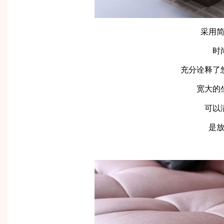
采用
时
充分诠释了
宽大的
可以
是