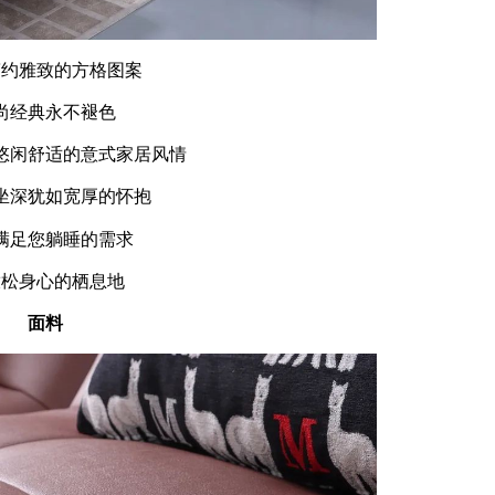
简约雅致的方格图案
尚经典永不褪色
悠闲舒适的意式家居风情
坐深犹如宽厚的怀抱
满足您躺睡的需求
放松身心的栖息地
面料