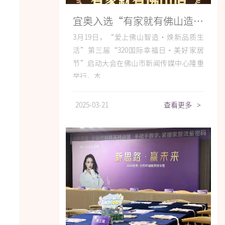
宜奥入选“有家就有佛山造”产业IP品牌企业
3月19日，“爱上佛山智造·焕新品质生
活”第三届“320国际幸福日·美好家居
节”启动大会在佛山市新闻传媒中心隆重
举行。本...
2025-03-21
查看更多
>