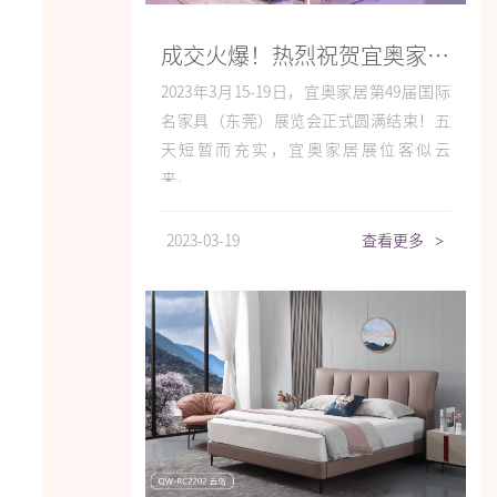
成交火爆！热烈祝贺宜奥家居东莞展之行圆满收官！
2023年3月15-19日，宜奥家居第49届国际
名家具（东莞）展览会正式圆满结束！五
天短暂而充实，宜奥家居展位客似云
来，...
2023-03-19
查看更多
>