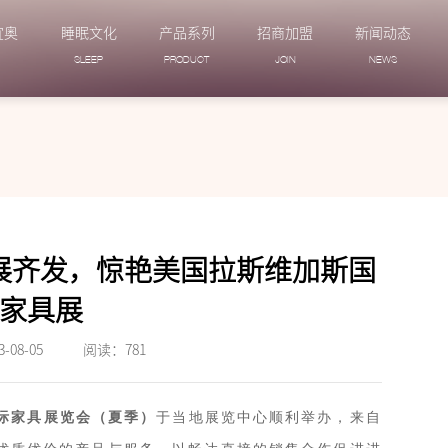
宜奥
睡眠文化
产品系列
招商加盟
新闻动态
N
SLEEP
PRODUCT
JOIN
NEWS
ME双展齐发，惊艳美国拉斯维加斯国
家具展
08-05
阅读：
781
际家具展览会（夏季）
于当地展览中心顺利举办，来自