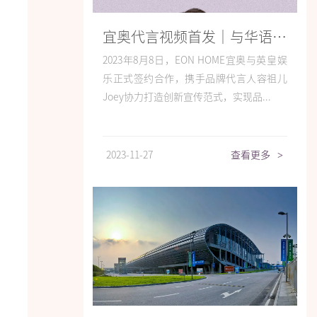
宜奥代言视频首发｜与华语歌手容祖儿共探「睡眠美肤之旅」
2023年8月8日，EON HOME宜奥与英皇娱
乐正式签约合作，携手品牌代言人容祖儿
Joey协力打造创新宣传范式，实现品...
2023-11-27
查看更多
>