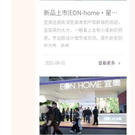
新品上市|EON-home•星眸，为您守护静谧深睡
宜奥这款床深受紧凑型户型群体的欢迎，
造型简约大方，一眼看上去有小清新的特
质。齐边款设计借节省空间，提升卧室的
层次感，非常...
2021-08-31
查看更多
>