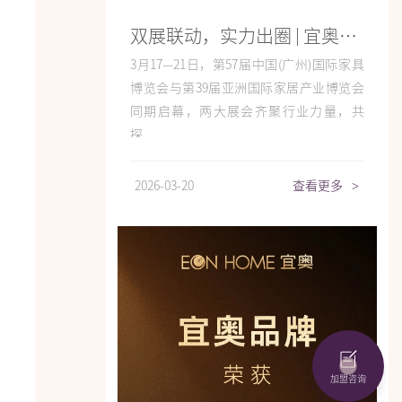
双展联动，实力出圈 | 宜奥携明星产品亮相全球产业盛会
3月17—21日，第57届中国(广州)国际家具
博览会与第39届亚洲国际家居产业博览会
同期启幕，两大展会齐聚行业力量，共
探...
2026-03-20
查看更多
>
加盟咨询