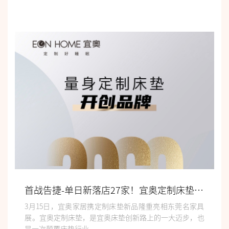
首战告捷-单日新落店27家！宜奥定制床垫火爆东莞名家具展
3月15日，宜奥家居携定制床垫新品隆重亮相东莞名家具
展。宜奥定制床垫，是宜奥床垫创新路上的一大迈步，也
是一次颠覆床垫行业...