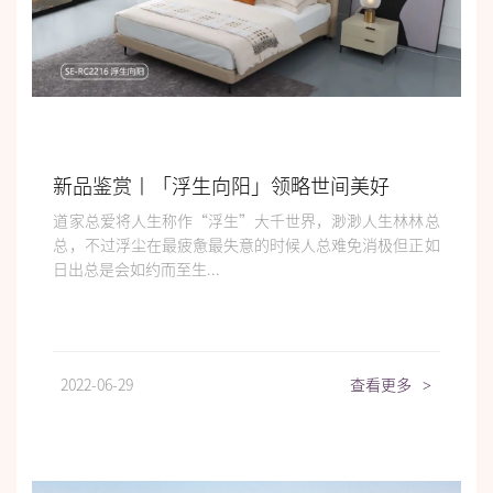
新品鉴赏丨「浮生向阳」领略世间美好
道家总爱将人生称作“浮生”大千世界，渺渺人生林林总
总，不过浮尘在最疲惫最失意的时候人总难免消极但正如
日出总是会如约而至生...
2022-06-29
查看更多
>