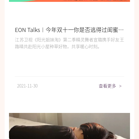
EON Talks︱今年双十一你是否逃得过闺蜜种草？
江苏卫视《阳光姐妹淘》第二季精灵舞者宣璐携手好友王
路晴共赴阳光小屋种草好物，共享暖心时刻。
2021-11-30
查看更多
>