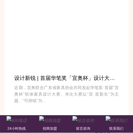
设计新锐 | 首届华笔奖「宜奥杯」设计大赛火热征集中！
近期，宜奥联合广东省家具协会共同发起华笔奖·首届“宜
奥杯”软体家具设计大赛。本次大赛以“宜·造新生”为主
题、“可持续”为...
24小时热线
招商加盟
留言咨询
联系我们
2025-06-04
查看更多
>