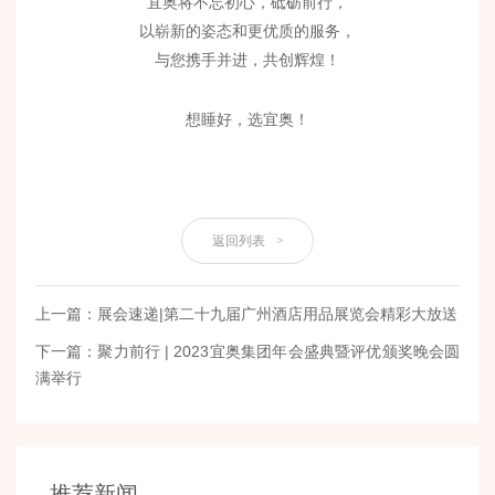
宜奥将不忘初心，砥砺前行，
以崭新的姿态和更优质的服务，
与您携手并进，共创辉煌！
想睡好，选宜奥！
返回列表
>
上一篇：展会速递|第二十九届广州酒店用品展览会精彩大放送
下一篇：聚力前行 | 2023宜奥集团年会盛典暨评优颁奖晚会圆
满举行
推荐新闻