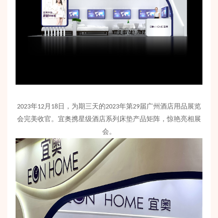
年
月
日，为期三天的
年第
届广州酒店用品展览
2023
12
18
2023
29
会完美收官。宜奥携星级酒店系列床垫产品矩阵，惊艳亮相展
会。