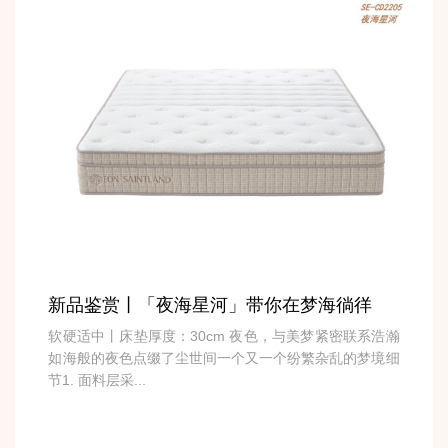
新品鉴赏丨「夜海星河」带你在梦海徜徉
软硬适中丨床垫厚度：30cm 夜色，与美梦紧密联系浩瀚
如海般的夜色点缀了尘世间一个又一个纷繁杂乱的梦境细
节1. 面料层采...