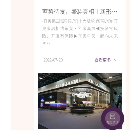
蓄势待发，盛装亮相丨新形象，新模式，新产品！宜奥家居邀您共约东莞展！
-宜奥集团|营销铁军|十大赋能|保驾护航-宜
奥家居相约东莞·名家具展◀投资零风
险，开店有保障▶宜奥与您一起向未来
2022...
2022-07-20
查看更多
>
加盟咨询