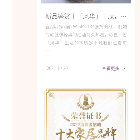
新品鉴赏丨「风华」正茂，品味灿烂芳华
宜/奥/家/居TW-SF22137张扬的红，明媚
的艳就像经典的红酒持久热烈，彰显不俗
「风华」生活的本质是平凡我们过着每
一...
2022-10-20
查看更多
>