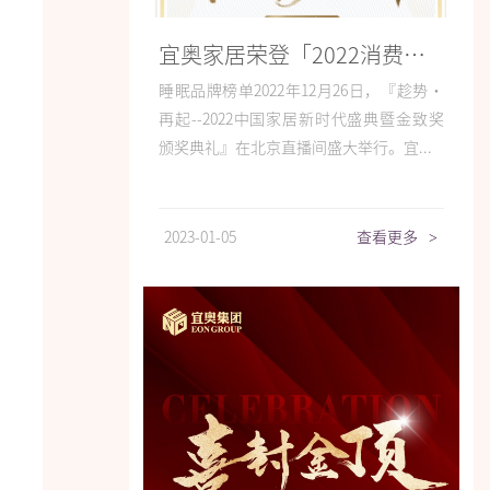
宜奥家居荣登「2022消费者信赖十大家居品牌」
睡眠品牌榜单2022年12月26日，『趁势·
再起--2022中国家居新时代盛典暨金致奖
颁奖典礼』在北京直播间盛大举行。宜...
2023-01-05
查看更多
>