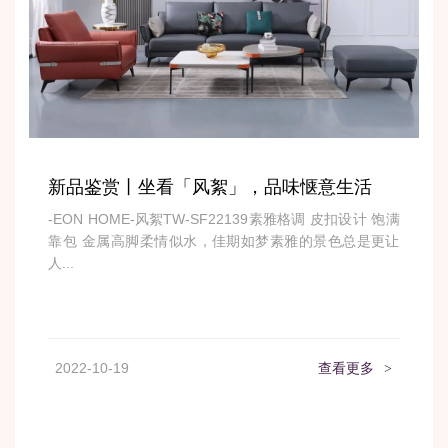
新品鉴赏丨坐看「风絮」，品味惬意生活
-EON HOME-风絮TW-SF22139素雅格调 皮扣设计 饱满
靠包 金属高脚柔情似水，佳期如梦素雅的景色总是更让
人...
2022-10-19
查看更多
>