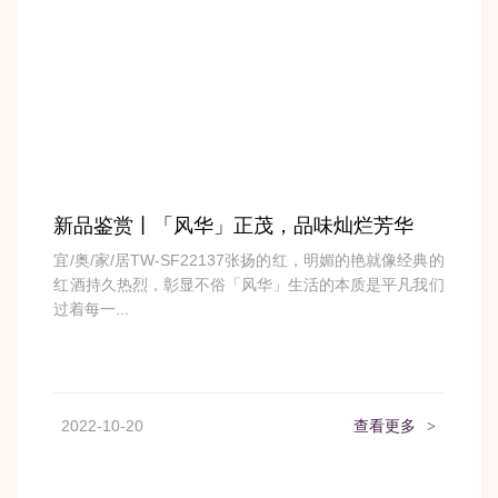
新品鉴赏丨「风华」正茂，品味灿烂芳华
宜/奥/家/居TW-SF22137张扬的红，明媚的艳就像经典的
红酒持久热烈，彰显不俗「风华」生活的本质是平凡我们
过着每一...
2022-10-20
查看更多
>