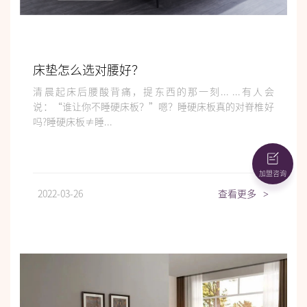
床垫怎么选对腰好？
清晨起床后腰酸背痛，提东西的那一刻... ...有人会
说：“谁让你不睡硬床板？”嗯？睡硬床板真的对脊椎好
吗?睡硬床板≠睡...
加盟咨询
2022-03-26
查看更多
>