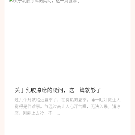
关于乳胶凉席的疑问，这一篇就够了
过几个月就临近夏季了，在炎热的夏季，睡一眠好觉让人
觉得是件难事。气温过高让人心浮气躁，无法入眠。铺凉
席，刚躺上去冷，不一...