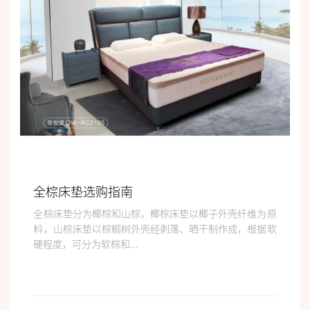
全棕床垫选购指南
全棕床垫分为椰棕和山棕，椰棕床垫以椰子外壳纤维为原
料，山棕床垫以棕榈树外壳经剥落、晒干制作成，根据软
硬程度，可分为软棕和...