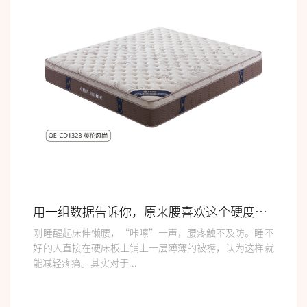
用一组数据告诉你，原来腰喜欢这个硬度的床垫
刚睡醒起床伸懒腰，“咔嚓”一声，腰疼触不及防。睡不
好的人直接在硬床板上铺上一层薄薄的被褥，认为这样就
能减轻疼痛。其实对于...